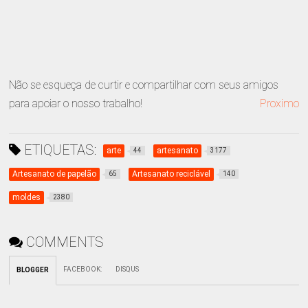
Não se esqueça de curtir e compartilhar com seus amigos
para apoiar o nosso trabalho!
Proximo
ETIQUETAS:
arte
artesanato
44
3177
Artesanato de papelão
Artesanato reciclável
65
140
moldes
2380
COMMENTS
FACEBOOK
:
DISQUS
BLOGGER