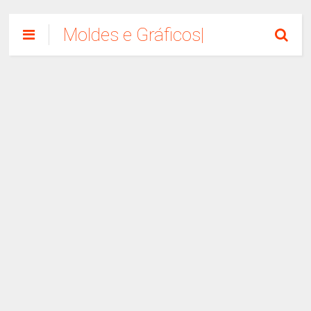
Moldes e Gráficos|
Como Fazer
Artesanato