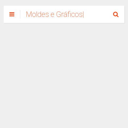
Moldes e Gráficos|
Como Fazer
Artesanato