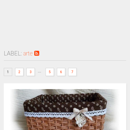
LABEL:
arte
...
1
2
3
5
6
7