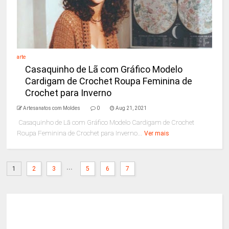
arte
Casaquinho de Lã com Gráfico Modelo
Cardigam de Crochet Roupa Feminina de
Crochet para Inverno
Artesanatos com Moldes
0
Aug 21, 2021
Casaquinho de Lã com Gráfico Modelo Cardigam de Crochet
Roupa Feminina de Crochet para Inverno...
Ver mais
...
1
2
3
5
6
7