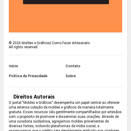
©
2026
Moldes e Gráficos| Como Fazer Artesanato
All rights reserved.
Inicio
Contato
Política de Privacidade
Sobre
Direitos Autorais
O portal "Moldes e Gráficos" desempenha um papel central ao oferecer
uma extensa coleção de moldes e gráficos de maneira totalmente
gratuita. Esses recursos são gentilmente compartilhados por artesãos
com o propósito de promover e disseminar suas criações. Através de
uma curadoria cuidadosa, agregamos moldes provenientes de
diversas fontes, incluindo plataformas de mídia social, e
asseguramos que o crédito seja devidamente atribuído aos criadores