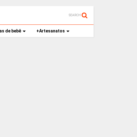
SEARCH
as de bebê
+Artesanatos