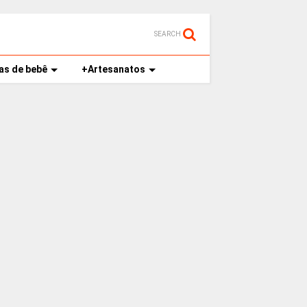
SEARCH
as de bebê
+Artesanatos