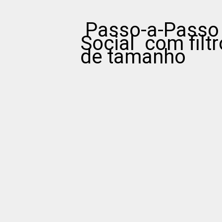
Passo-a-Passo 
Social com filtr
de tamanho