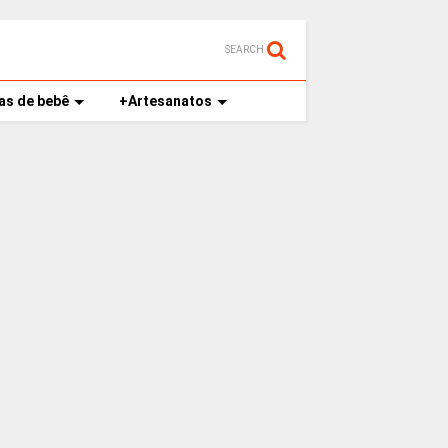
SEARCH
as de bebê
+Artesanatos