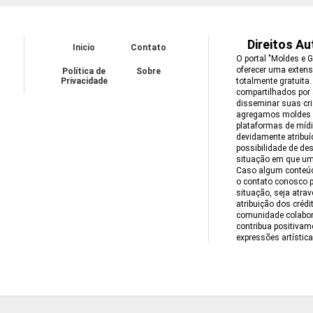
Direitos Au
Inicio
Contato
O portal "Moldes e 
oferecer uma extens
Política de
Sobre
Privacidade
totalmente gratuita
compartilhados por 
disseminar suas cr
agregamos moldes pr
plataformas de mídi
devidamente atribuí
possibilidade de de
situação em que um
Caso algum conteúd
o contato conosco 
situação, seja atra
atribuição dos créd
comunidade colabora
contribua positivam
expressões artístic