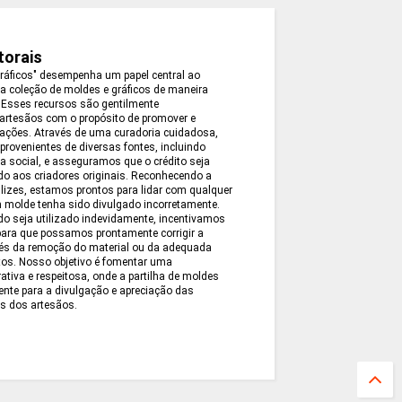
torais
Gráficos" desempenha um papel central ao
a coleção de moldes e gráficos de maneira
. Esses recursos são gentilmente
artesãos com o propósito de promover e
iações. Através de uma curadoria cuidadosa,
ovenientes de diversas fontes, incluindo
a social, e asseguramos que o crédito seja
do aos criadores originais. Reconhecendo a
slizes, estamos prontos para lidar com qualquer
 molde tenha sido divulgado incorretamente.
o seja utilizado indevidamente, incentivamos
para que possamos prontamente corrigir a
vés da remoção do material ou da adequada
itos. Nosso objetivo é fomentar uma
tiva e respeitosa, onde a partilha de moldes
ente para a divulgação e apreciação das
as dos artesãos.