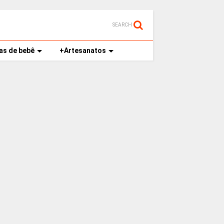
SEARCH
as de bebê
+Artesanatos