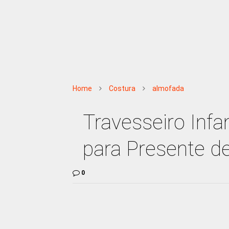
Home
Costura
almofada
Travesseiro Infa
para Presente d
0