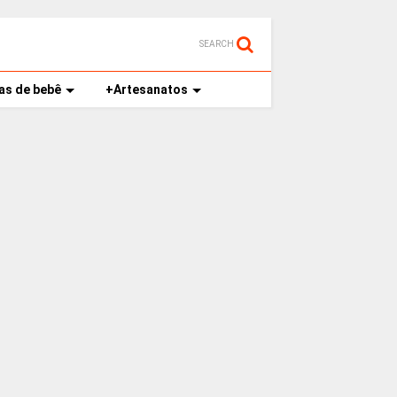
SEARCH
as de bebê
+Artesanatos