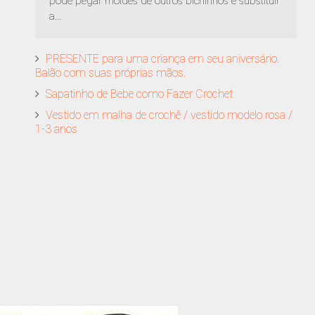
pode pegar moldes de outros bichinhos e substituir
a...
PRESENTE para uma criança em seu aniversário.
Balão com suas próprias mãos.
Sapatinho de Bebe como Fazer Crochet
Vestido em malha de crochê / vestido modelo rosa /
1-3 anos