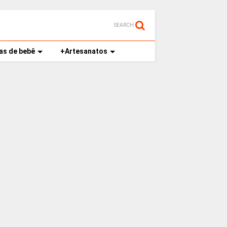
SEARCH
as de bebê
+Artesanatos