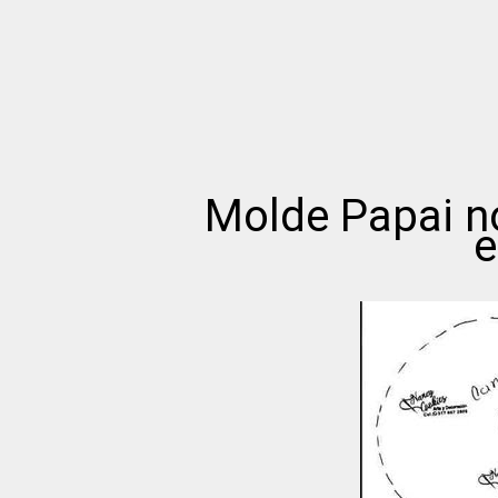
Molde Papai no
e