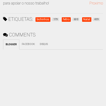
para apoiar o nosso trabalho!
Proximo
ETIQUETAS:
bichinhos
feltro
Natal
179
630
439
COMMENTS
FACEBOOK
:
DISQUS
BLOGGER