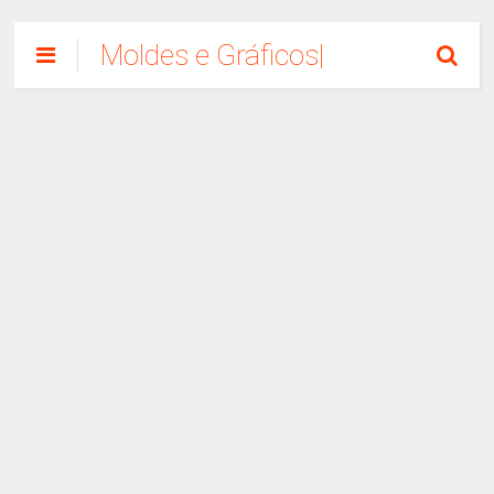
Moldes e Gráficos|
Como Fazer
Artesanato