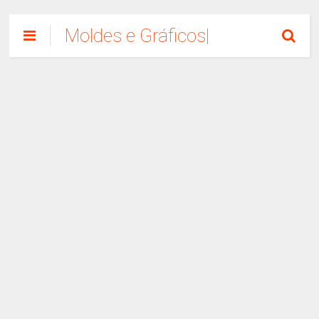
Moldes e Gráficos|
Como Fazer
Artesanato