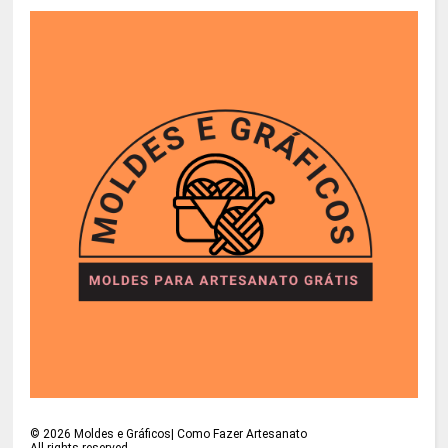
©
2026
Moldes e Gráficos| Como Fazer Artesanato