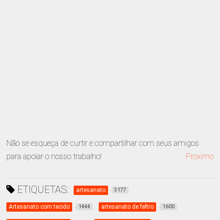
Não se esqueça de curtir e compartilhar com seus amigos
para apoiar o nosso trabalho!
Proximo
ETIQUETAS:
artesanato
3177
Artesanato com tecido
artesanato de feltro
1444
1600