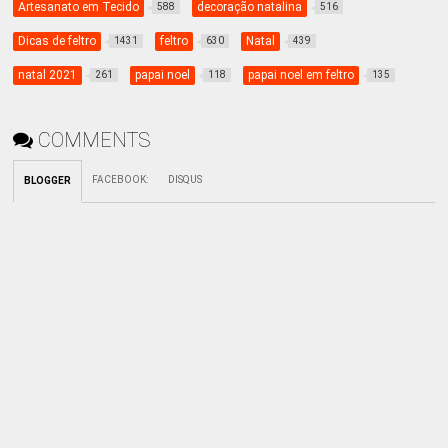
Artesanato em Tecido
decoração natalina
588
516
Dicas de feltro
feltro
Natal
1431
630
439
natal 2021
papai noel
papai noel em feltro
261
118
135
COMMENTS
FACEBOOK
:
DISQUS
BLOGGER