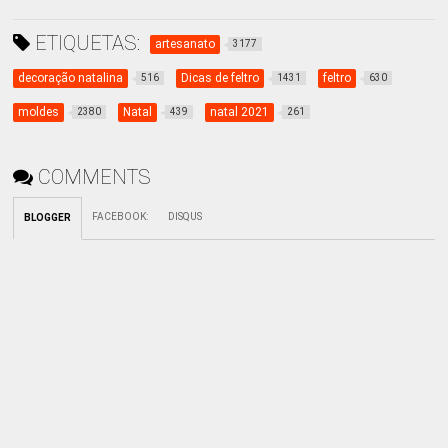
ETIQUETAS:
artesanato
3177
decoração natalina
Dicas de feltro
feltro
516
1431
630
moldes
Natal
natal 2021
2380
439
261
COMMENTS
FACEBOOK
:
DISQUS
BLOGGER