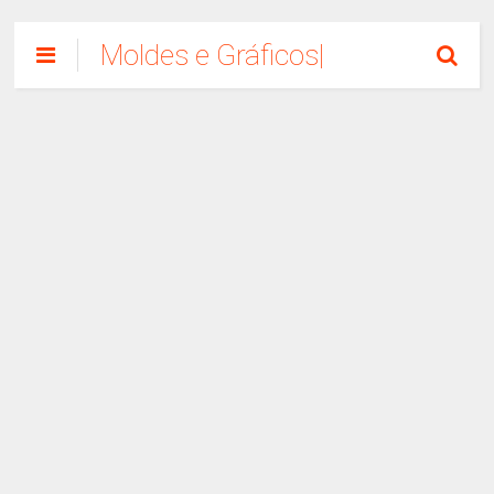
Moldes e Gráficos|
Como Fazer
Artesanato