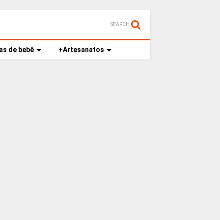
SEARCH
as de bebê
+Artesanatos