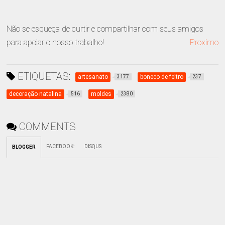
Não se esqueça de curtir e compartilhar com seus amigos
para apoiar o nosso trabalho!
Proximo
ETIQUETAS:
artesanato
boneco de feltro
3177
237
decoração natalina
moldes
516
2380
COMMENTS
FACEBOOK
:
DISQUS
BLOGGER