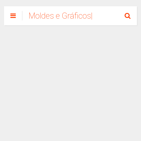
Moldes e Gráficos|
Como Fazer
Artesanato