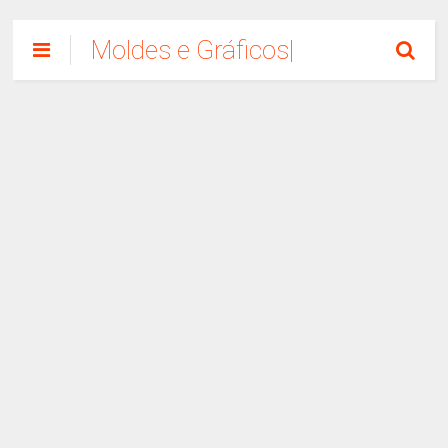
Moldes e Gráficos|
Como Fazer
Artesanato