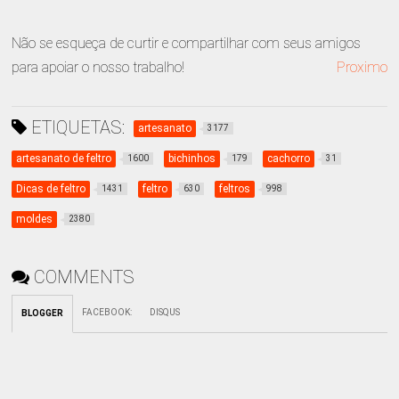
Não se esqueça de curtir e compartilhar com seus amigos
para apoiar o nosso trabalho!
Proximo
ETIQUETAS:
artesanato
3177
artesanato de feltro
bichinhos
cachorro
1600
179
31
Dicas de feltro
feltro
feltros
1431
630
998
moldes
2380
COMMENTS
FACEBOOK
:
DISQUS
BLOGGER