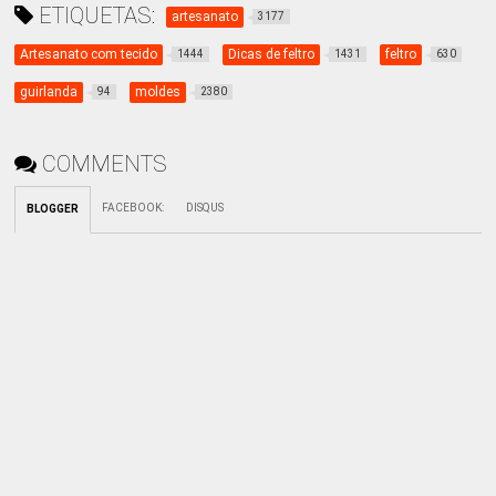
ETIQUETAS:
artesanato
3177
Artesanato com tecido
Dicas de feltro
feltro
1444
1431
630
guirlanda
moldes
94
2380
COMMENTS
FACEBOOK
:
DISQUS
BLOGGER