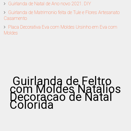
Guirlanda de Natal de Ano novo 2021. DIY
Guirlanda de Matrimonio feita de Tule e Flores Artesanato
Casamento
Placa Decorativa Eva com Moldes Ursinho em Eva com
Moldes
Guirlanda de Feltro
com Moldes Natalios
Decoracao de Natal
Colorida