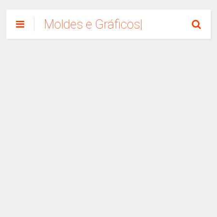
Moldes e Gráficos|
Como Fazer
Artesanato