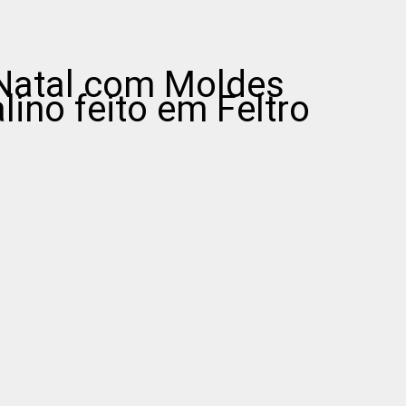
 Natal com Moldes
lino feito em Feltro