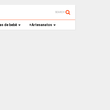
SEARCH
as de bebê
+Artesanatos