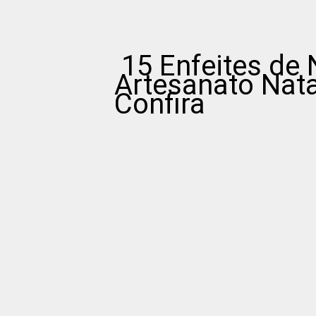
15 Enfeites de
Artesanato Nata
Confira