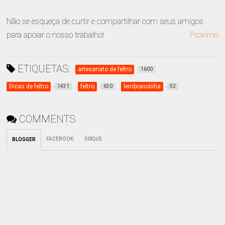
Não se esqueça de curtir e compartilhar com seus amigos
para apoiar o nosso trabalho!
Proximo
ETIQUETAS:
artesanato de feltro
1600
Dicas de feltro
feltro
lembrancinha
1431
630
52
COMMENTS
FACEBOOK
:
DISQUS
BLOGGER