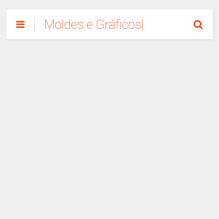
Moldes e Gráficos|
Como Fazer
Artesanato