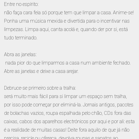
Entre no espírito:
não faça cara feia só porque tem que limpar a casa. Anime-se!
Ponha uma música mexida e divertida para o incentivar nas
limpezas. Limpa aqui, canta acolá e, quando der por si, está
tudo terminado.
Abra as janelas:
nada pior do que limparmos a casa num ambiente fechado.
Abre as janelas e deixe a casa arejar.
Debruce-se primeiro sobre a tralha:
será muito mais fácil para si limpar um espaço sem tralha,
por isso pode começar por eliminá-la. Jornais antigos, pacotes
de bolachas vazios, roupa espalhada pelo chão, CDs fora das
caixas, cabos dos aparelhos electrónicos por aqui e por ali: esta
é a realidade de muitas casas! Deite fora aquilo de que já não
precisa, recicle ou ofereça, devolva roupas e sapatos ao