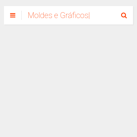
Moldes e Gráficos|
Como Fazer
Artesanato