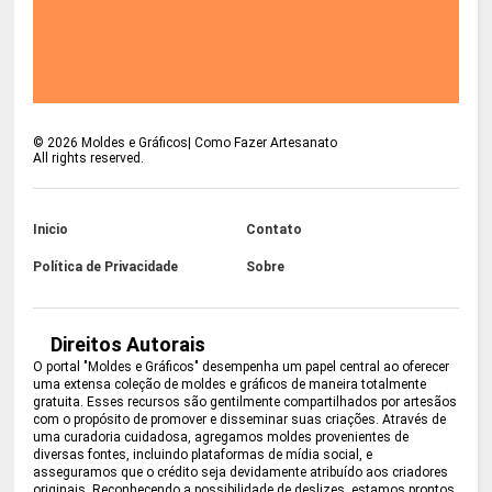
©
2026
Moldes e Gráficos| Como Fazer Artesanato
All rights reserved.
Inicio
Contato
Política de Privacidade
Sobre
Direitos Autorais
O portal "Moldes e Gráficos" desempenha um papel central ao oferecer
uma extensa coleção de moldes e gráficos de maneira totalmente
gratuita. Esses recursos são gentilmente compartilhados por artesãos
com o propósito de promover e disseminar suas criações. Através de
uma curadoria cuidadosa, agregamos moldes provenientes de
diversas fontes, incluindo plataformas de mídia social, e
asseguramos que o crédito seja devidamente atribuído aos criadores
originais. Reconhecendo a possibilidade de deslizes, estamos prontos