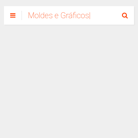
Moldes e Gráficos|
Como Fazer
Artesanato