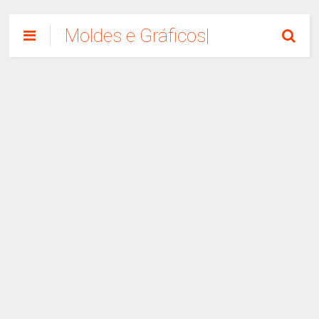
Moldes e Gráficos|
Como Fazer
Artesanato