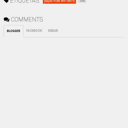
ETIQUETAS:
papai noel em feltro
135
COMMENTS
FACEBOOK
:
DISQUS
BLOGGER