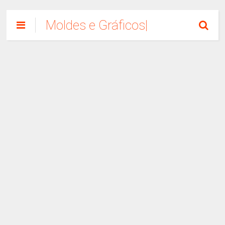
Moldes e Gráficos|
Como Fazer
Artesanato