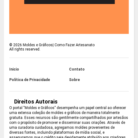
©
2026
Moldes e Gráficos| Como Fazer Artesanato
All rights reserved.
Inicio
Contato
Política de Privacidade
Sobre
Direitos Autorais
O portal "Moldes e Gráficos" desempenha um papel central ao oferecer
uma extensa coleção de moldes e gráficos de maneira totalmente
gratuita. Esses recursos são gentilmente compartilhados por artesãos
com o propósito de promover e disseminar suas criações. Através de
uma curadoria cuidadosa, agregamos moldes provenientes de
diversas fontes, incluindo plataformas de mídia social, e
asseguramos que o crédito seja devidamente atribuído aos criadores