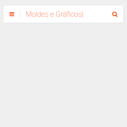
Moldes e Gráficos|
Como Fazer
Artesanato