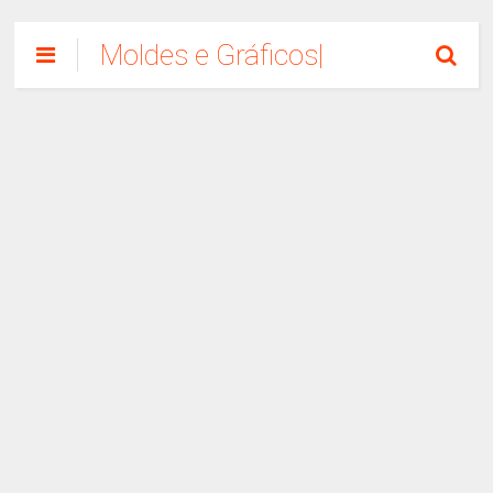
Moldes e Gráficos|
Como Fazer
Artesanato