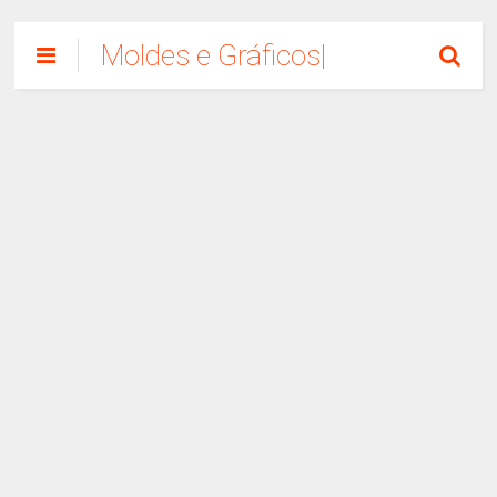
Moldes e Gráficos|
Como Fazer
Artesanato