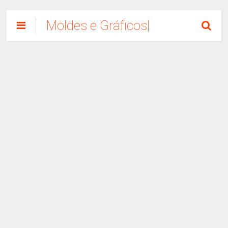
Moldes e Gráficos|
Como Fazer
Artesanato