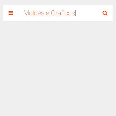
Moldes e Gráficos|
Como Fazer
Artesanato