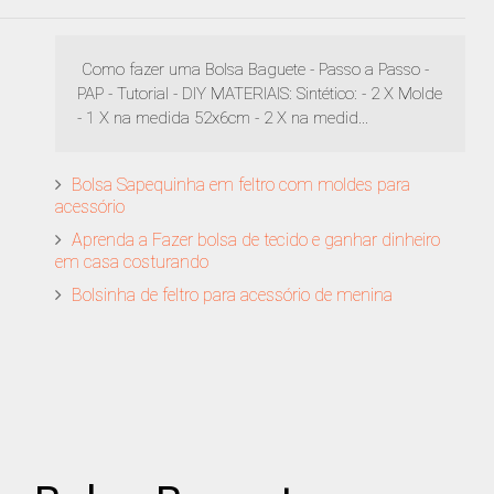
Como fazer uma Bolsa Baguete - Passo a Passo -
PAP - Tutorial - DIY MATERIAIS: Sintético: - 2 X Molde
- 1 X na medida 52x6cm - 2 X na medid...
Bolsa Sapequinha em feltro com moldes para
acessório
Aprenda a Fazer bolsa de tecido e ganhar dinheiro
em casa costurando
Bolsinha de feltro para acessório de menina