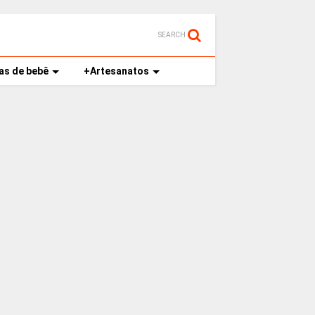
SEARCH
as de bebê
+Artesanatos