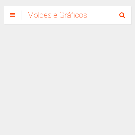
Moldes e Gráficos|
Como Fazer
Artesanato