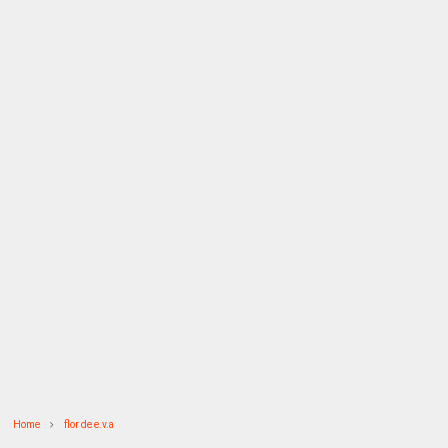
Home
flor de e.v.a