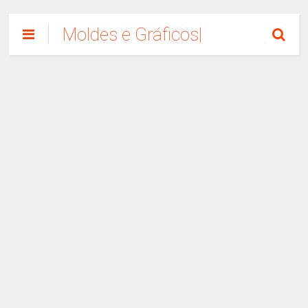
Moldes e Gráficos|
Como Fazer
Artesanato