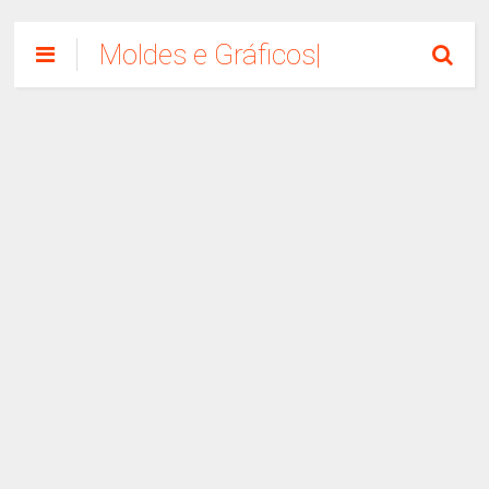
Moldes e Gráficos|
Como Fazer
Artesanato