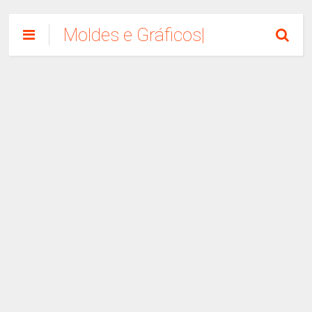
Moldes e Gráficos|
Como Fazer
Artesanato