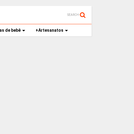
SEARCH
as de bebê
+Artesanatos