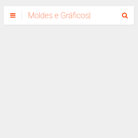
Moldes e Gráficos|
Como Fazer
Artesanato