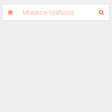
Moldes e Gráficos|
Como Fazer
Artesanato