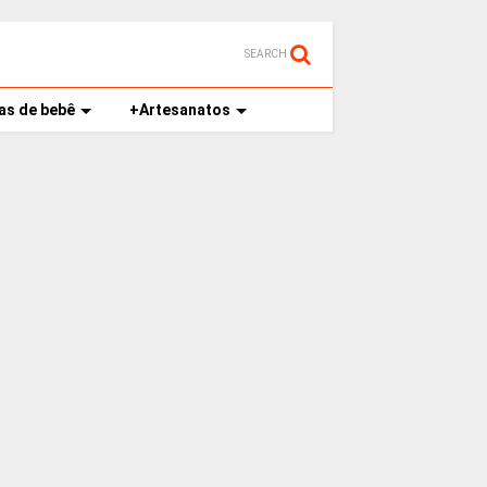
SEARCH
as de bebê
+Artesanatos