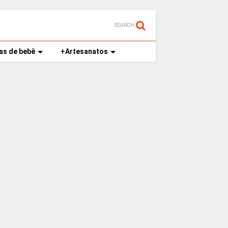
SEARCH
as de bebê
+Artesanatos