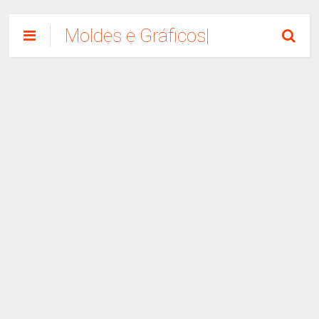
Moldes e Gráficos|
Como Fazer
Artesanato