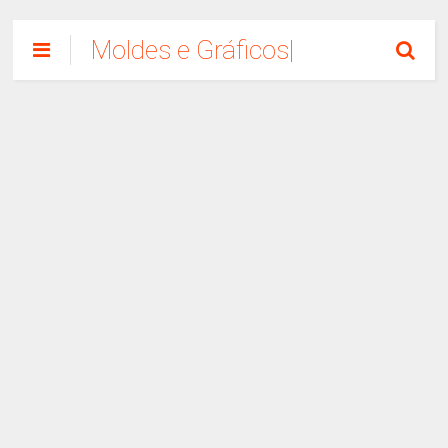
Moldes e Gráficos|
Como Fazer
Artesanato