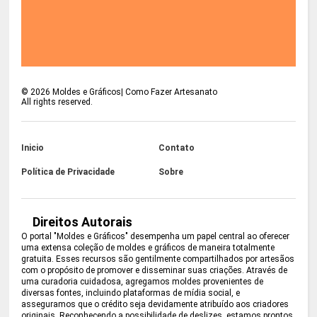
©
2026
Moldes e Gráficos| Como Fazer Artesanato
All rights reserved.
Inicio
Contato
Política de Privacidade
Sobre
Direitos Autorais
O portal "Moldes e Gráficos" desempenha um papel central ao oferecer
uma extensa coleção de moldes e gráficos de maneira totalmente
gratuita. Esses recursos são gentilmente compartilhados por artesãos
com o propósito de promover e disseminar suas criações. Através de
uma curadoria cuidadosa, agregamos moldes provenientes de
diversas fontes, incluindo plataformas de mídia social, e
asseguramos que o crédito seja devidamente atribuído aos criadores
originais. Reconhecendo a possibilidade de deslizes, estamos prontos