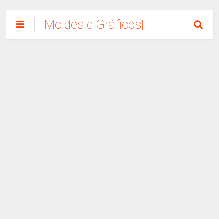
Moldes e Gráficos|
Como Fazer
Artesanato