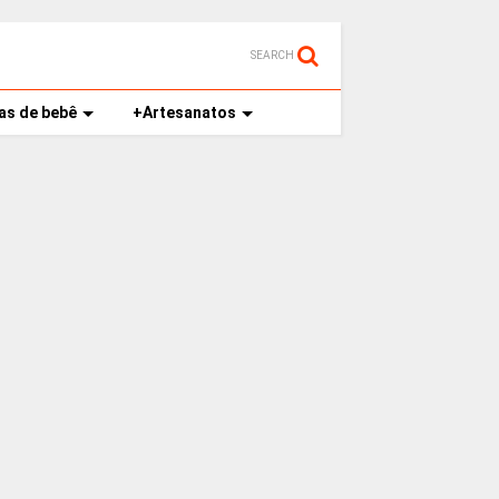
SEARCH
as de bebê
+Artesanatos