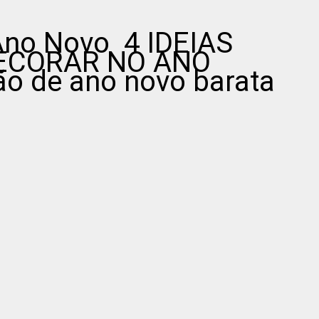
Ano Novo 4 IDEIAS
DECORAR NO ANO
 de ano novo barata