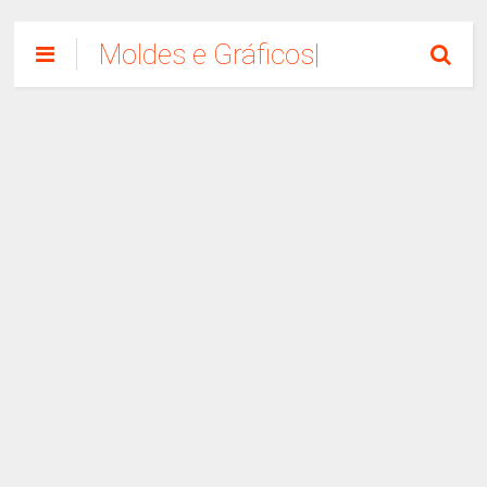
Moldes e Gráficos|
Como Fazer
Artesanato