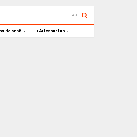
SEARCH
as de bebê
+Artesanatos