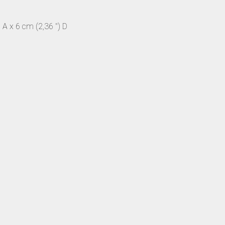
 A x 6 cm (2,36 ") D