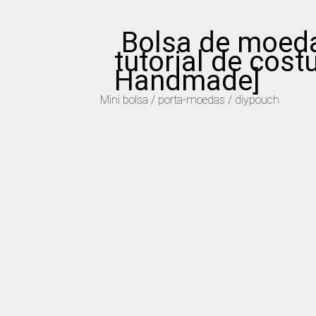
Bolsa de moedas
tutorial de cost
Handmade]
Mini bolsa / porta-moedas / diypouch