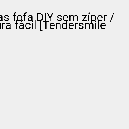
 fofa DIY sem zíper /
ura fácil [Tendersmile