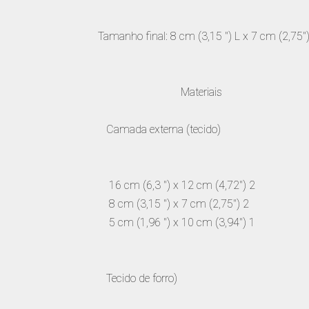
Tamanho final: 8 cm (3,15 ") L x 7 cm (2,75")
Materiais
Camada externa (tecido)
16 cm (6,3 ") x 12 cm (4,72") 2
8 cm (3,15 ") x 7 cm (2,75") 2
5 cm (1,96 ") x 10 cm (3,94") 1
Tecido de forro)