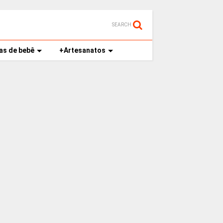
SEARCH
as de bebê
+Artesanatos