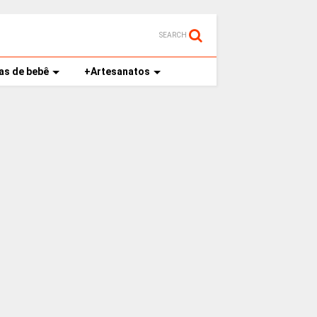
SEARCH
as de bebê
+Artesanatos