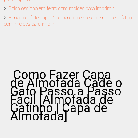
Bolsa ossinho em feltro com moldes para imprimir
Boneco enfeite papai Noel centro de mesa de natal em feltro
com moldes para imprimir
Como Fazer Capa
de Almofada Cadê o
Gato Passo a Passo
Fácil [Almofada de
Gatinho | Capa de
Almofada]