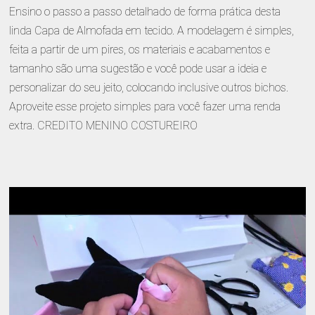
Ensino o passo a passo detalhado de forma prática desta
linda Capa de Almofada em tecido. A modelagem é simples,
feita a partir de um pires, os materiais e acabamentos e
tamanho são uma sugestão e você pode usar a ideia e
personalizar do seu jeito, colocando inclusive outros bichos.
Aproveite esse projeto simples para você fazer uma renda
extra. CREDITO MENINO COSTUREIRO