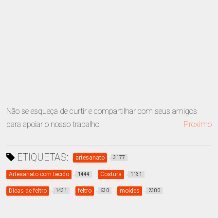
Não se esqueça de curtir e compartilhar com seus amigos
para apoiar o nosso trabalho!
Proximo
ETIQUETAS:
artesanato
3177
Artesanato com tecido
Costura
1444
1131
Dicas de feltro
feltro
moldes
1431
630
2380