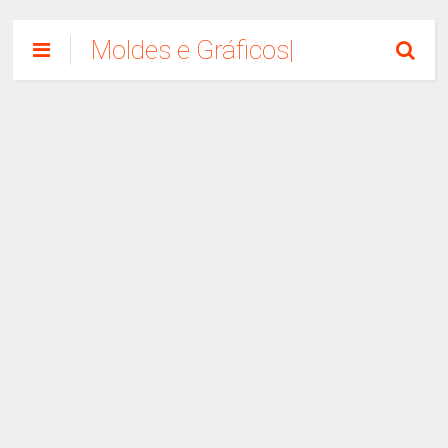
Moldes e Gráficos|
Como Fazer
Artesanato