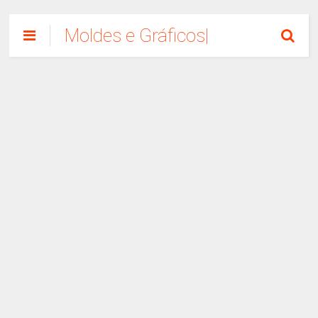
Moldes e Gráficos|
Como Fazer
Artesanato