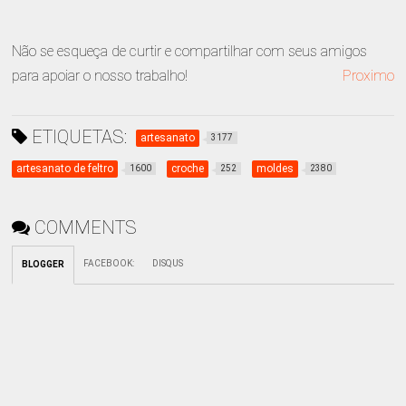
Não se esqueça de curtir e compartilhar com seus amigos
para apoiar o nosso trabalho!
Proximo
ETIQUETAS:
artesanato
3177
artesanato de feltro
croche
moldes
1600
252
2380
COMMENTS
FACEBOOK
:
DISQUS
BLOGGER