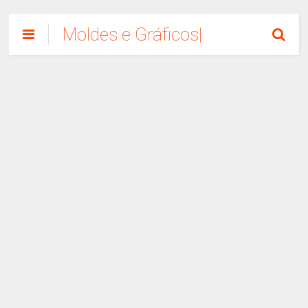
Moldes e Gráficos|
Como Fazer
Artesanato