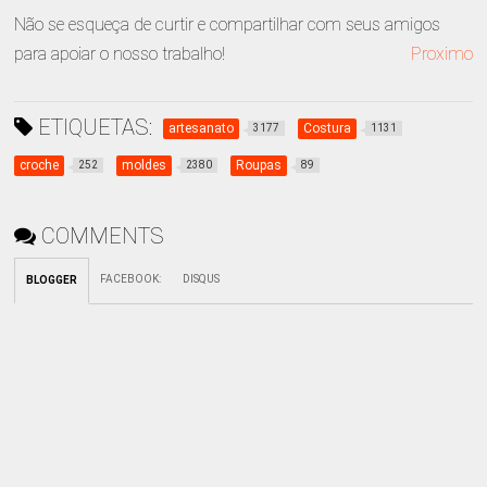
Não se esqueça de curtir e compartilhar com seus amigos
para apoiar o nosso trabalho!
Proximo
ETIQUETAS:
artesanato
Costura
3177
1131
croche
moldes
Roupas
252
2380
89
COMMENTS
FACEBOOK
:
DISQUS
BLOGGER