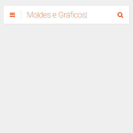
Moldes e Gráficos|
Como Fazer
Artesanato