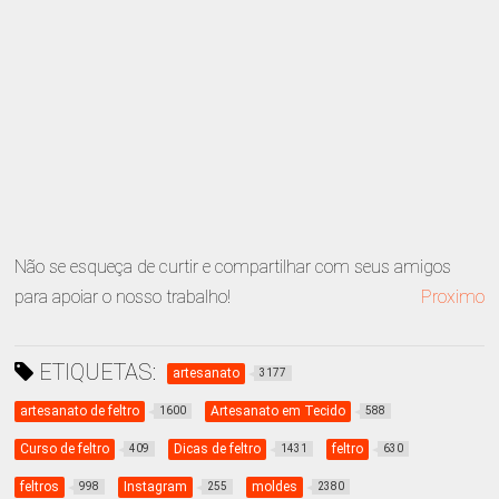
Não se esqueça de curtir e compartilhar com seus amigos
para apoiar o nosso trabalho!
Proximo
ETIQUETAS:
artesanato
3177
artesanato de feltro
Artesanato em Tecido
1600
588
Curso de feltro
Dicas de feltro
feltro
409
1431
630
feltros
Instagram
moldes
998
255
2380