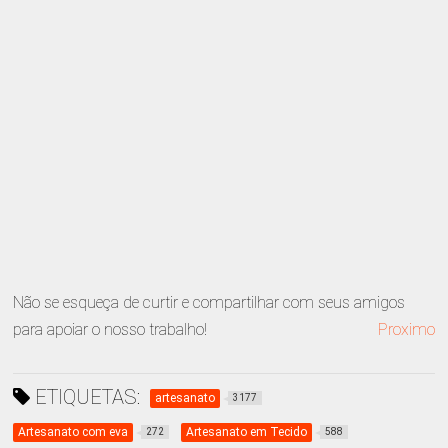
Não se esqueça de curtir e compartilhar com seus amigos
para apoiar o nosso trabalho!
Proximo
ETIQUETAS:
artesanato
3177
Artesanato com eva
Artesanato em Tecido
272
588