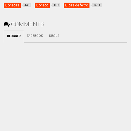
Bonecas
Boneco
Dicas de feltro
441
109
1431
COMMENTS
FACEBOOK
:
DISQUS
BLOGGER