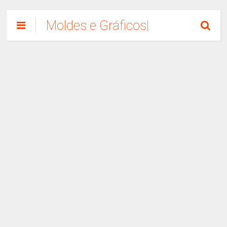
Moldes e Gráficos|
Como Fazer
Artesanato