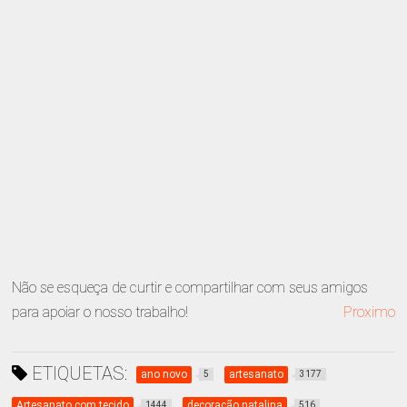
Não se esqueça de curtir e compartilhar com seus amigos
para apoiar o nosso trabalho!
Proximo
ETIQUETAS:
ano novo
artesanato
5
3177
Artesanato com tecido
decoração natalina
1444
516