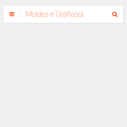
Moldes e Gráficos|
Como Fazer
Artesanato